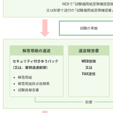
WEBで「試験諸用紙受領確認登録
又は
別便で送付
の「試験諸用紙受領確認書」
試験の実施
解答用紙の返送
返送報告書
セキュリティ付きゆうパック
WEB登録
（又は、書類速達郵便）
又は
FAX送信
解答用紙
解答用紙採点依頼表
試験員報告書
別便