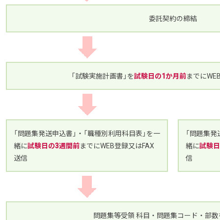
委託契約の締結
「試験実施計画書」を
試験日の1か月前
までにWE
「問題集発送申込書」・「職種別利用科目表」を一
「問題集発
緒に
試験日の3週間前
までにWEB登録又はFAX
緒に
試験日
送信
信
問題集等受領 科目・問題集コード・部数